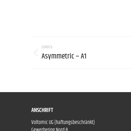
Project
ZURÜCK
navigation
Asymmetric – A1
Previous
project:
ANSCHRIFT
Voltomic UG (haftungsbeschränkt)
Gewerbering Nord 8