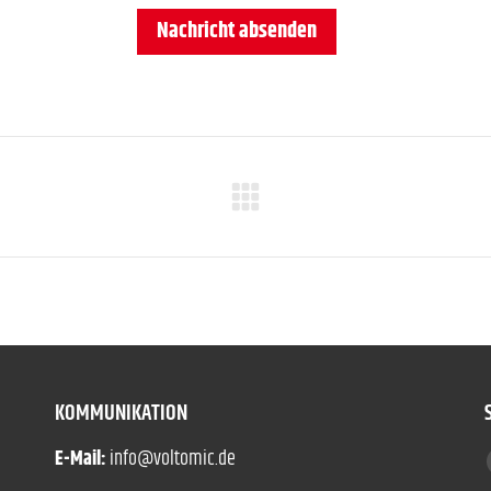
Next
project:
KOMMUNIKATION
E-Mail:
info@voltomic.de
F