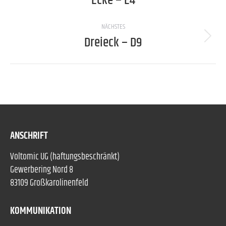
Ecke – E4
project:
NÄCHSTES
Dreieck – D9
Next
project:
ANSCHRIFT
Voltomic UG (haftungsbeschränkt)
Gewerbering Nord 8
83109 Großkarolinenfeld
KOMMUNIKATION