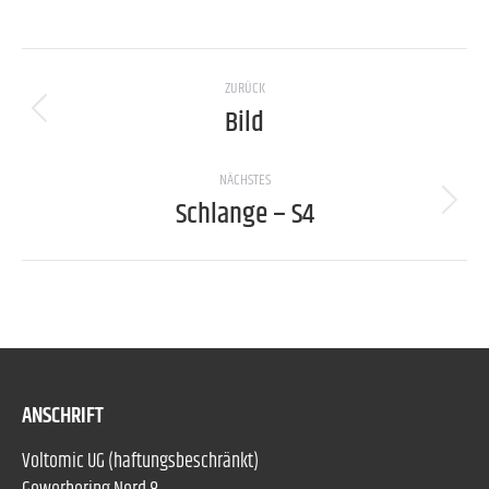
Project
ZURÜCK
navigation
Bild
Previous
project:
NÄCHSTES
Schlange – S4
Next
project:
ANSCHRIFT
Voltomic UG (haftungsbeschränkt)