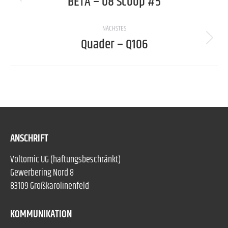
BETA – 08 Scoop #5
Previous
project:
NÄCHSTES
Quader – Q106
Next
project:
ANSCHRIFT
Voltomic UG (haftungsbeschränkt)
Gewerbering Nord 8
83109 Großkarolinenfeld
KOMMUNIKATION